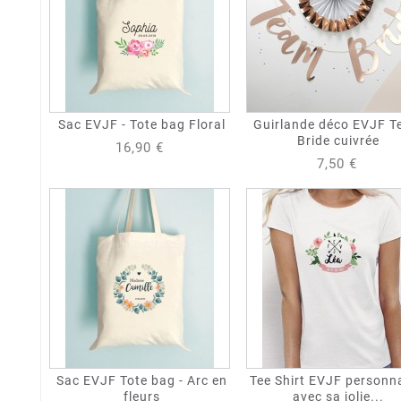
Sac EVJF - Tote bag Floral
Guirlande déco EVJF 
Bride cuivrée
16,90 €
7,50 €
Sac EVJF Tote bag - Arc en
Tee Shirt EVJF personna
fleurs
avec sa jolie...