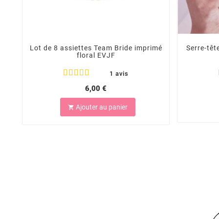
Lot de 8 assiettes Team Bride imprimé
Serre-têt
floral EVJF
1 avis
6,00 €
Ajouter au panier
