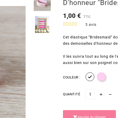
D'honneur "Brid
1,00 €
TTC
3
avis
Cet élastique "Bridesmaid" écr
des demoiselles d'honneur de 
Il les suivra tout au long de l
aussi bien sur son poignet 

COULEUR :
QUANTITÉ

Ajouter Au Panier