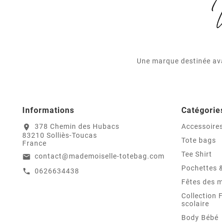
Une marque destinée ava
Informations
Catégorie
378 Chemin des Hubacs
Accessoire
location_on
83210 Solliès-Toucas
Tote bags
France
Tee Shirt
contact@mademoiselle-totebag.com
email
Pochettes 
0626634438
call
Fêtes des 
Collection 
scolaire
Body Bébé