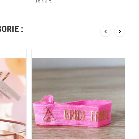
16,90 €
ORIE :

