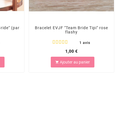
ride" (par
Bracelet EVJF "Team Bride Tipi" rose
flashy
B
s
1 avis
1,00 €
Ajouter au panier
