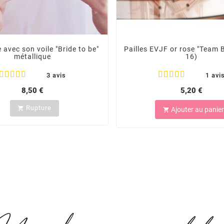
e avec son voile "Bride to be"
Pailles EVJF or rose "Team B
métallique
16)
3 avis
1 avi
8,50 €
5,20 €
Rupture

Ajouter au panier
