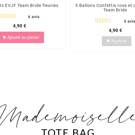
ts EVJF Team Bride fleuries
5 Ballons Confettis rose et
Team Bride
6 avis
3 avi
4,90 €
4,90 €
Ajouter au panier

Rupture
