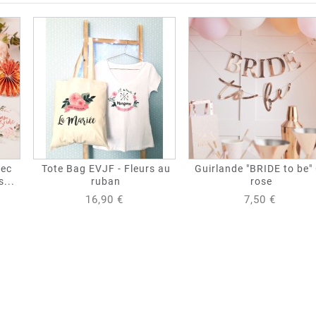
vec
Tote Bag EVJF - Fleurs au
Guirlande "BRIDE to be"
s...
ruban
rose
16,90 €
7,50 €