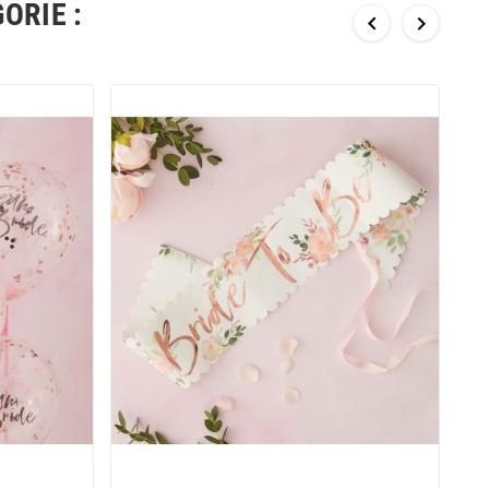
ORIE :

