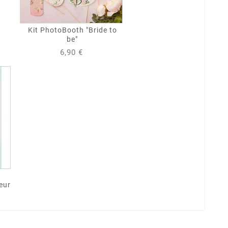
Kit PhotoBooth "Bride to
be"
6,90 €
eur