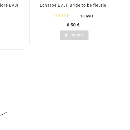
 doré EVJF
Echarpe EVJF Bride to be fleurie
10 avis
s
6,50 €
Rupture
