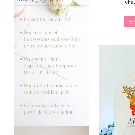
Chau
A
