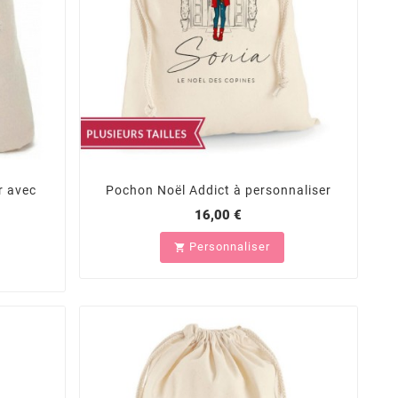
r avec
Pochon Noël Addict à personnaliser
16,00 €
Personnaliser
