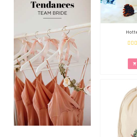
Hott
