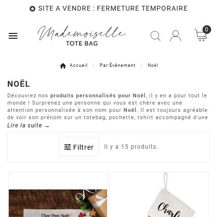
SITE A VENDRE : FERMETURE TEMPORAIRE

0

Accueil
Par Événement
Noël
NOËL
Découvrez nos
produits personnalisés pour Noël
, il y en a pour tout le
monde ! Surprenez une personne qui vous est chère avec une
attention personnalisée à son nom pour
Noël
. Il est toujours agréable
de voir son prénom sur un totebag, pochette, tshirt accompagné d'une
douce phrase qui en dit long.
Lire la suite →
Astuce : filtrez pour trouver facilement ce que vous recherchez (par
Filtrer
Il y a 15 produits.
destinataire, type de produit etc ...).
Vous souhaitez réaliser une impression sur-mesure ?
Contactez-nous
!