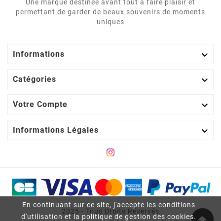
Une marque destinée avant tout à faire plaisir et
permettant de garder de beaux souvenirs de moments
uniques

Informations

Catégories

Votre Compte

Informations Légales
En continuant sur ce site, j'accepte les conditions
2025 - Tous Droits Réservés
d'utilisation et la politique de gestion des cookies.