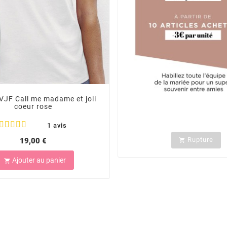
EVJF Call me madame et joli
coeur rose
⠀ ⠀ ⠀
1 avis
Rupture
19,00 €

Ajouter au panier
