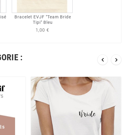
isé
Bracelet EVJF "Team Bride
Tipi" Bleu
1,00 €
ORIE :

