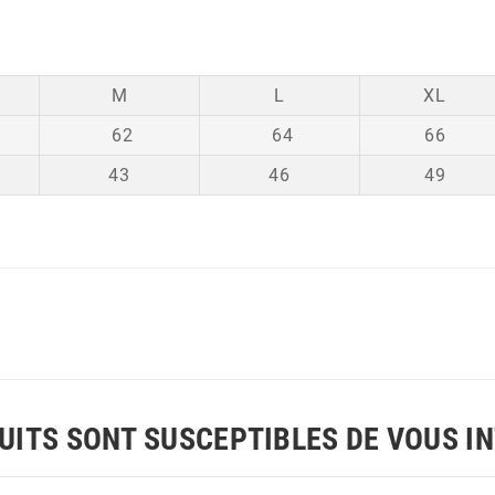
M
L
XL
62
64
66
43
46
49
UITS SONT SUSCEPTIBLES DE VOUS I