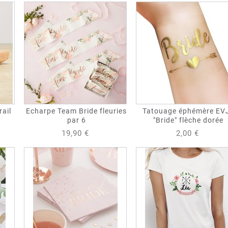
rail
Echarpe Team Bride fleuries
Tatouage éphémère EV
par 6
"Bride" flèche dorée
19,90 €
2,00 €