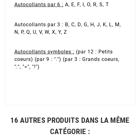
Autocollants par 6 :
A, E, F, I, O, R, S, T
Autocollants par 3 :
B, C, D, G, H, J, K, L, M,
N, P, Q, U, V, W, X, Y, Z
Autocollants symboles :
(par 12 : Petits
coeurs) (par 9 : ".") (par 3 : Grands coeurs,
":", "=", "!")
16 AUTRES PRODUITS DANS LA MÊME
CATÉGORIE :