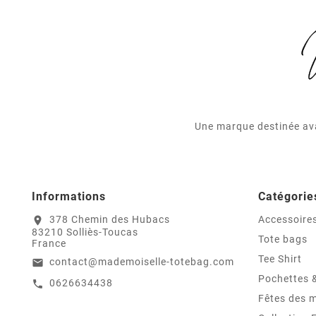
Une marque destinée ava
Informations
Catégorie
378 Chemin des Hubacs
Accessoire
location_on
83210 Solliès-Toucas
Tote bags
France
Tee Shirt
contact@mademoiselle-totebag.com
email
Pochettes 
0626634438
call
Fêtes des 