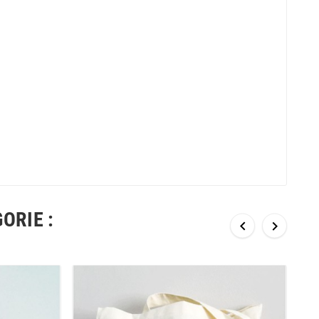
ORIE :

