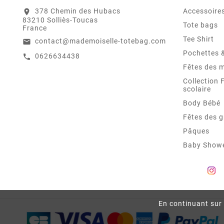
378 Chemin des Hubacs
Accessoire
location_on
83210 Solliès-Toucas
Tote bags
France
Tee Shirt
contact@mademoiselle-totebag.com
email
Pochettes 
0626634438
call
Fêtes des 
Collection 
scolaire
Body Bébé
Fêtes des 
Pâques
Baby Show
En continuant sur c