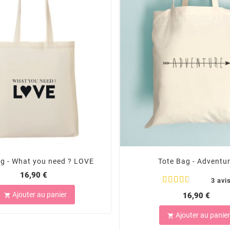
ag - What you need ? LOVE
Tote Bag - Adventu
16,90 €
3 avi
Ajouter au panier
16,90 €

Ajouter au panier
