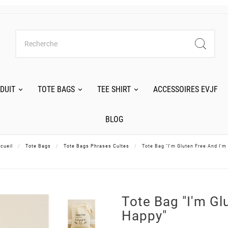
DUIT
TOTE BAGS
TEE SHIRT
ACCESSOIRES EVJF
BLOG
cueil
Tote Bags
Tote Bags Phrases Cultes
Tote Bag "I'm Gluten Free And I'm
Tote Bag "I'm Gl
Happy"