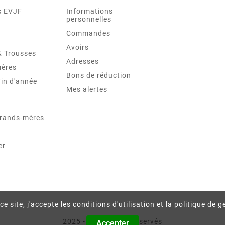
s EVJF
Informations
personnelles
Commandes
Avoirs
& Trousses
Adresses
mères
Bons de réduction
Fin d'année
Mes alertes
grands-mères
er
e site, j'accepte les conditions d'utilisation et la politique de 
2025 - Tous Droits Réservés
Accepter