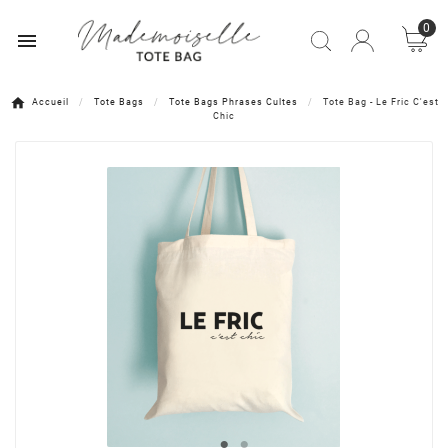
0

Accueil
Tote Bags
Tote Bags Phrases Cultes
Tote Bag - Le Fric C'est
Chic